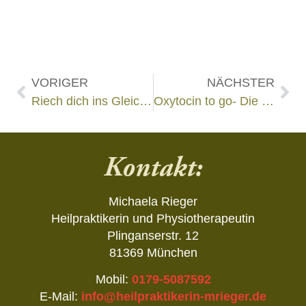
VORIGER
NÄCHSTER
Riech dich ins Gleichgewicht!
Oxytocin to go- Die Power einer Selbstumarmung!
Kontakt:
Michaela Rieger
Heilpraktikerin und Physiotherapeutin
Plinganserstr. 12
81369 München
Mobil:
0179-5087592
E-Mail:
info@heilpraktikerin-mrieger.de