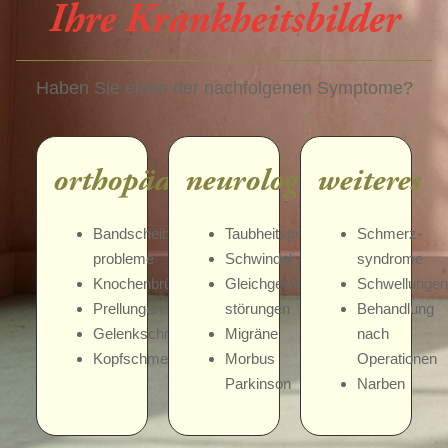
Ihre Krankheitsbilder
Haben Sie eines der nachfolgenen Symptome?
orthopädisch
neurologisch
weiteres
Bandscheiben-
Taubheitsgefühle
Schmerz-
probleme
Schwindel
syndrome
Knochenbrüche
Gleichgewichts-
Schwellungen
Prellungen
störungen
Behandlung
Gelenkschmerzen
Migräne
nach
Kopfschmerzen
Morbus
Operationen
Parkinson
Narben