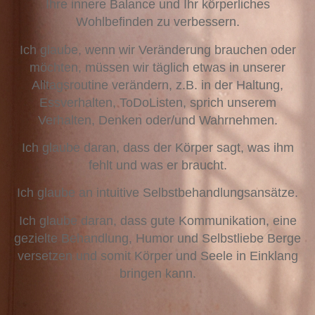
Ihre innere Balance und Ihr körperliches
Wohlbefinden zu verbessern.
Ich glaube, wenn wir Veränderung brauchen oder
möchten, müssen wir täglich etwas in unserer
Alltagsroutine verändern, z.B. in der Haltung,
Essverhalten, ToDoListen, sprich unserem
Verhalten, Denken oder/und Wahrnehmen.
Ich glaube daran, dass der Körper sagt, was ihm
fehlt und was er braucht.
Ich glaube an intuitive Selbstbehandlungsansätze.
Ich glaube daran, dass gute Kommunikation, eine
gezielte Behandlung, Humor und Selbstliebe Berge
versetzen und somit Körper und Seele in Einklang
bringen kann.