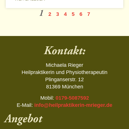
1
2
3
4
5
6
7
Kontakt:
Michaela Rieger
Heilpraktikerin und Physiotherapeutin
Plinganserstr. 12
81369 München
Mobil:
0179-5087592
E-Mail:
info@heilpraktikerin-mrieger.de
Angebot