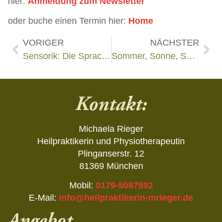
hier:
Anmeldung zum Newsletter
oder buche einen Termin hier:
Home
VORIGER
NÄCHSTER
Sensorik: Die Sprache mit der dein Gehirn Bewegung steuert!
Sommer, Sonne, Schwindel? So bleibt der Körper im Gleichgewicht!
Kontakt:
Michaela Rieger
Heilpraktikerin und Physiotherapeutin
Plinganserstr. 12
81369 München
Mobil:
0179-5087592
E-Mail:
info@heilpraktikerin-mrieger.de