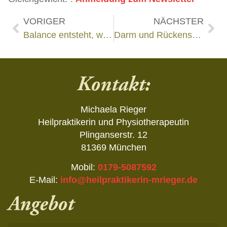
VORIGER
NÄCHSTER
Balance entsteht, wenn wir uns bewegen!
Darm und Rückenschmerzen, eine unterschätzte Verbindung
Kontakt:
Michaela Rieger
Heilpraktikerin und Physiotherapeutin
Plinganserstr. 12
81369 München
Mobil:
0179-5087592
E-Mail:
info@heilpraktikerin-mrieger.de
Angebot