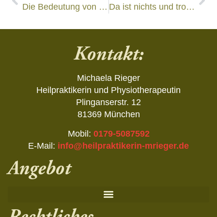
Die Bedeutung von CO2 bei Schwindel: Wie Atmung das Nervensystem beeinflusst!
Da ist nichts und trotzdem tut es weh!
Kontakt:
Michaela Rieger
Heilpraktikerin und Physiotherapeutin
Plinganserstr. 12
81369 München
Mobil:
0179-5087592
E-Mail:
info@heilpraktikerin-mrieger.de
Angebot