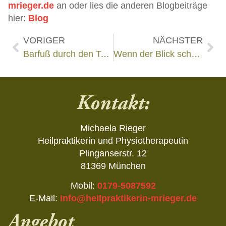
mrieger.de
an oder lies die anderen Blogbeiträge
hier:
Blog
VORIGER
NÄCHSTER
Barfuß durch den Tag!
Wenn der Blick schwankt, was Augenbewegungen mit Schwindel zu tun haben
Kontakt:
Michaela Rieger
Heilpraktikerin und Physiotherapeutin
Plinganserstr. 12
81369 München
Mobil:
0179-5087592
E-Mail:
info@heilpraktikerin-mrieger.de
Angebot